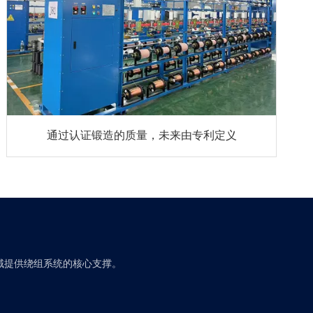
通过认证锻造的质量，未来由专利定义
域提供绕组系统的核心支撑。