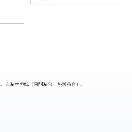
线、自粘丝包线（丙酮粘合、热风粘合）。