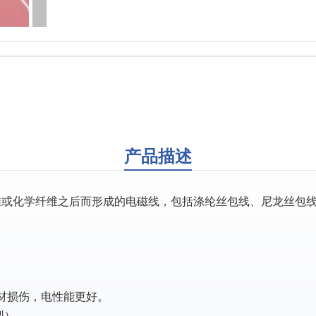
产品描述
维或化学纤维之后而形成的电磁线，包括涤纶丝包线、尼龙丝包
 材损伤，电性能更好。
型）。