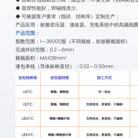
◆ 直焊性能好，焊锡残渣少。
◆ 可根据客户要求（线径、结构等）定制生产；
产品应用：射频变压器、接收器、充电系统中的高频线圈
产品范围：
股数范围：1～36000股（不同规格，依据横截面积）
完成外径范围：0.2～6mm
横截面积：MAX28mm²
漆包单线（导体标称直径）：0.02～0.50mm