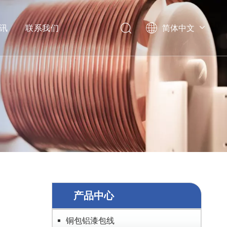
讯
联系我们
简体中文
English
产品中心
铜包铝漆包线