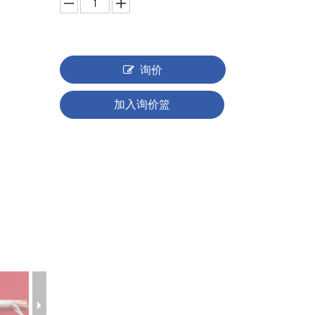
询价
加入询价篮