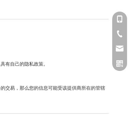
1380577
0571-88
liyishe
息具有自己的隐私政策。
务的交易，那么您的信息可能受该提供商所在的管辖