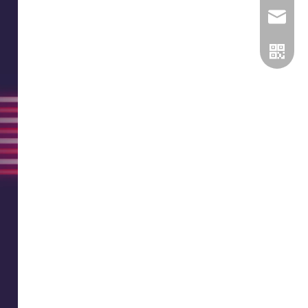
liyishe
微信二