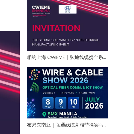
相约上海 CWIEME｜弘通线缆携全系漆包线产品亮相 1G51 展位
布局东南亚｜弘通线缆亮相菲律宾马尼拉国际线缆展 B105 展位