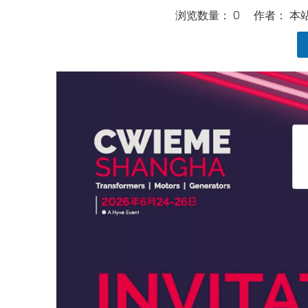
浏览数量：
0
作者： 本站编
["wechat","line","twitter","facebook","linkedin","