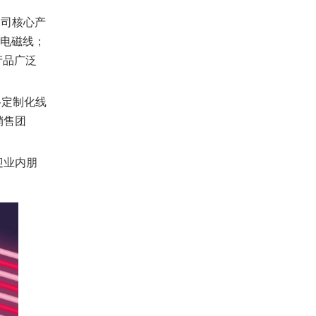
公司核心产
种电磁线；
，产品广泛
格定制化线
销售团
迎业内朋